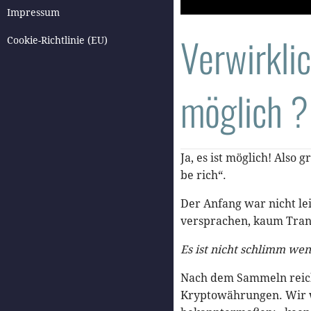
Impressum
Verwirkli
Cookie-Richtlinie (EU)
möglich ?
Ja, es ist möglich! Also
be rich“.
Der Anfang war nicht le
versprachen, kaum Tra
Es ist nicht schlimm wen
Nach dem Sammeln reich
Kryptowährungen. Wir w